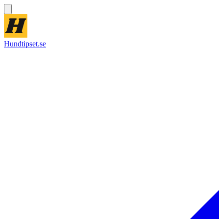
Hundtipset.se