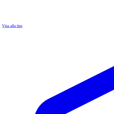
Visa alla tips